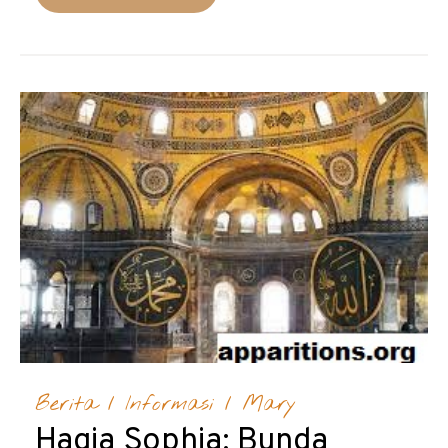
Berita
/
Informasi
/
Mary
Hagia Sophia: Bunda