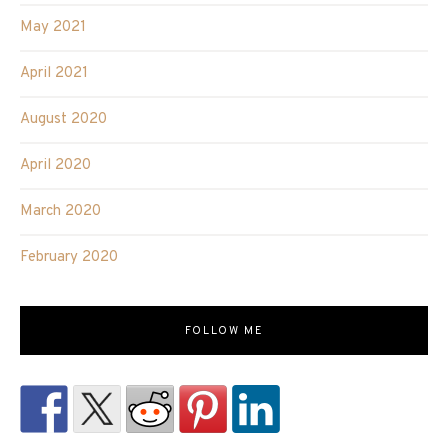
May 2021
April 2021
August 2020
April 2020
March 2020
February 2020
FOLLOW ME