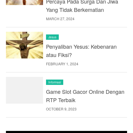
Percaya Pada Surga Dan Jiwa
Yang Tidak Berkematian
MARCH 27, 2024
Jesus
Penyaliban Yesus: Kebenaran
atau Fiksi?
FEBRUARY 1, 2024
Informasi
Game Slot Gacor Online Dengan
RTP Terbaik
OCTOBER 9, 2023