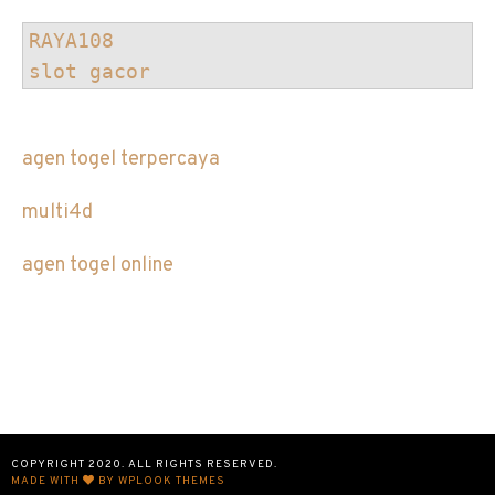
RAYA108
slot gacor
agen togel terpercaya
multi4d
agen togel online
COPYRIGHT 2020. ALL RIGHTS RESERVED.
MADE WITH
BY WPLOOK THEMES