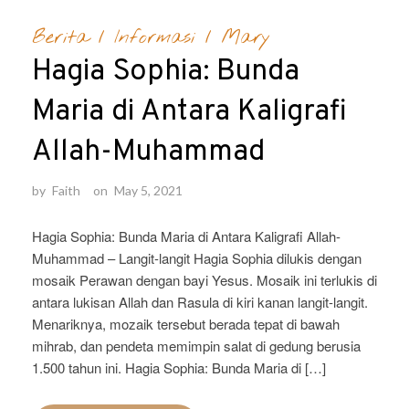
Berita
/
Informasi
/
Mary
Hagia Sophia: Bunda
Maria di Antara Kaligrafi
Allah-Muhammad
by
Faith
on
May 5, 2021
Hagia Sophia: Bunda Maria di Antara Kaligrafi Allah-
Muhammad – Langit-langit Hagia Sophia dilukis dengan
mosaik Perawan dengan bayi Yesus. Mosaik ini terlukis di
antara lukisan Allah dan Rasula di kiri kanan langit-langit.
Menariknya, mozaik tersebut berada tepat di bawah
mihrab, dan pendeta memimpin salat di gedung berusia
1.500 tahun ini. Hagia Sophia: Bunda Maria di […]