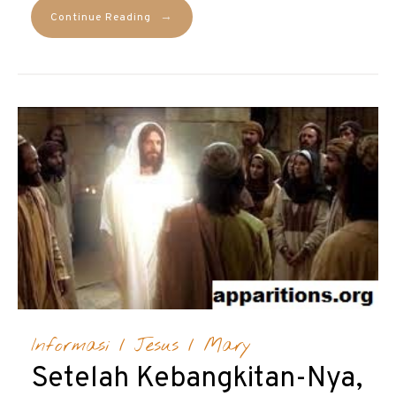
→
Continue Reading
Informasi
/
Jesus
/
Mary
Setelah Kebangkitan-Nya,