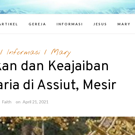
ritions of Jesuapparitions – berita
Marys and
ARTIKEL
GEREJA
INFORMASI
JESUS
MARY
/
Informasi
/
Mary
an dan Keajaiban
ia di Assiut, Mesir
y
Faith
on
April 21, 2021