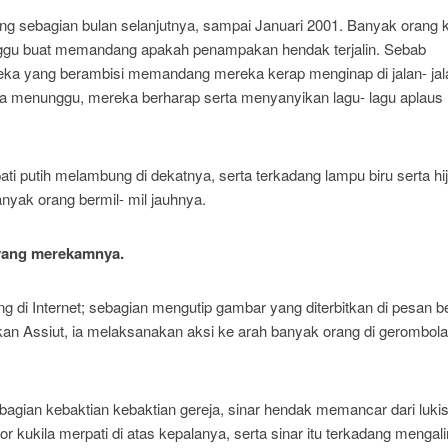
g sebagian bulan selanjutnya, sampai Januari 2001. Banyak orang 
unggu buat memandang apakah penampakan hendak terjalin. Sebab
ka yang berambisi memandang mereka kerap menginap di jalan- jala
ka menunggu, mereka berharap serta menyanyikan lagu- lagu aplaus
ti putih melambung di dekatnya, serta terkadang lampu biru serta hi
anyak orang bermil- mil jauhnya.
 yang merekamnya.
g di Internet; sebagian mengutip gambar yang diterbitkan di pesan be
n Assiut, ia melaksanakan aksi ke arah banyak orang di gerombola
agian kebaktian kebaktian gereja, sinar hendak memancar dari luki
ukila merpati di atas kepalanya, serta sinar itu terkadang mengalir