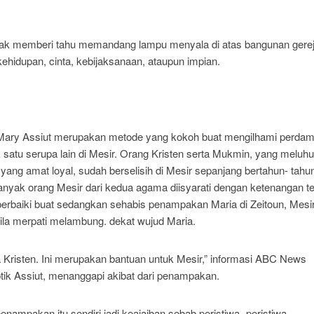
hendak memberi tahu memandang lampu menyala di atas bangunan gerej
ehidupan, cinta, kebijaksanaan, ataupun impian.
 Mary Assiut merupakan metode yang kokoh buat mengilhami perdam
satu serupa lain di Mesir. Orang Kristen serta Mukmin, yang meluh
yang amat loyal, sudah berselisih di Mesir sepanjang bertahun- tahu
anyak orang Mesir dari kedua agama diisyarati dengan ketenangan t
perbaiki buat sedangkan sehabis penampakan Maria di Zeitoun, Mesir
la merpati melambung. dekat wujud Maria.
 Kristen. Ini merupakan bantuan untuk Mesir,” informasi ABC News
ik Assiut, menanggapi akibat dari penampakan.
ampakan itu sendiri jadi keajaiban sebab peristiwa- peristiwa