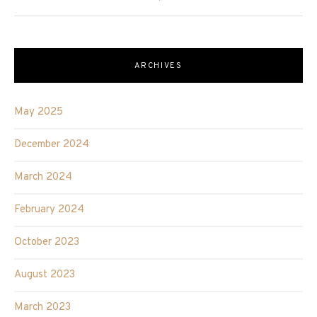
ARCHIVES
May 2025
December 2024
March 2024
February 2024
October 2023
August 2023
March 2023