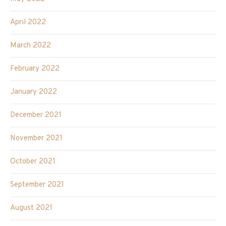
April 2022
March 2022
February 2022
January 2022
December 2021
November 2021
October 2021
September 2021
August 2021