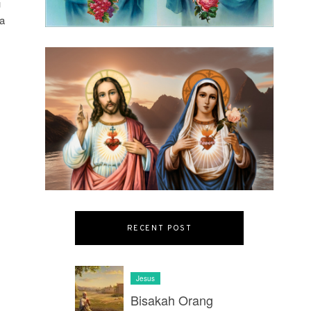
u
ra
RECENT POST
Jesus
Bisakah Orang