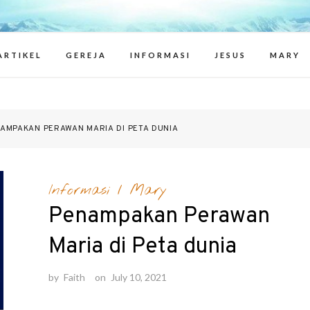
ritions of Jesuapparitions – berita
Marys and
ARTIKEL
GEREJA
INFORMASI
JESUS
MARY
AMPAKAN PERAWAN MARIA DI PETA DUNIA
Informasi
/
Mary
Penampakan Perawan
Maria di Peta dunia
by
Faith
on
July 10, 2021