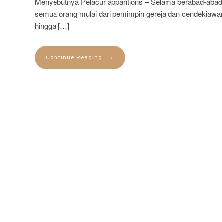
Menyebutnya Pelacur apparitions – Selama berabad-abad
semua orang mulai dari pemimpin gereja dan cendekiawa
hingga […]
→
Continue Reading