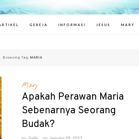
ritions of Jesuapparitions – berita
Marys and
ARTIKEL
GEREJA
INFORMASI
JESUS
MARY
Browsing Tag:
MARIA
Mary
Apakah Perawan Maria
Sebenarnya Seorang
Budak?
by
Faith
on
January 18, 2023