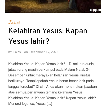
Jesus
Kelahiran Yesus: Kapan
Yesus lahir?
by
Faith
on
December 17, 2024
Kelahiran Yesus: Kapan Yesus lahir? – Di seluruh dunia,
jutaan orang masih berkumpul pada Malam Natal, 24
Desember, untuk merayakan kelahiran Yesus Kristus
berikutnya. Tetapi apakah Yesus benar-benar lahir pada
tanggal tersebut? Di sini Anda akan menemukan jawaban
atas semua pertanyaan tentang kelahiran Yesus.
Kelahiran Yesus: Kapan Yesus lahir? Kapan Yesus lahir?
Menurut legenda, Yesus […]