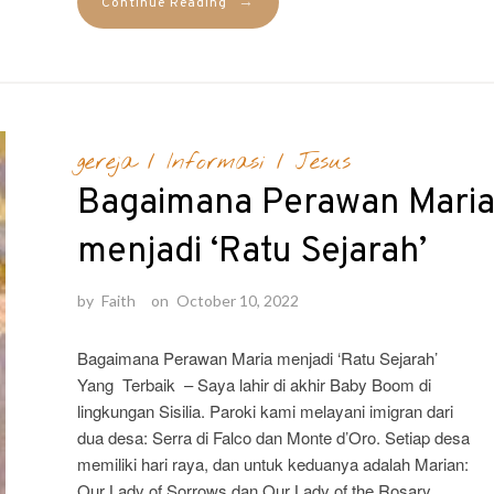
→
Continue Reading
gereja
/
Informasi
/
Jesus
Bagaimana Perawan Mari
menjadi ‘Ratu Sejarah’
by
Faith
on
October 10, 2022
Bagaimana Perawan Maria menjadi ‘Ratu Sejarah’
Yang Terbaik – Saya lahir di akhir Baby Boom di
lingkungan Sisilia. Paroki kami melayani imigran dari
dua desa: Serra di Falco dan Monte d’Oro. Setiap desa
memiliki hari raya, dan untuk keduanya adalah Marian:
Our Lady of Sorrows dan Our Lady of the Rosary.