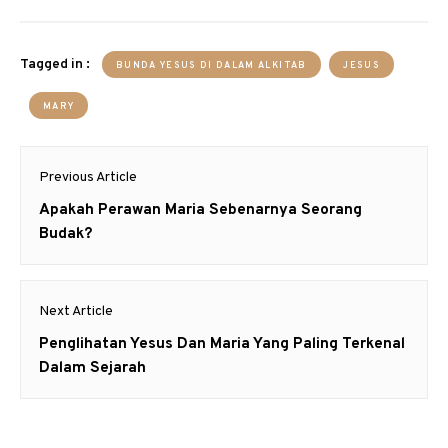
Tagged in :
BUNDA YESUS DI DALAM ALKITAB
JESUS
MARY
Post
Previous Article
navigation
Previous
Apakah Perawan Maria Sebenarnya Seorang
post:
Budak?
Next Article
Next
Penglihatan Yesus Dan Maria Yang Paling Terkenal
post:
Dalam Sejarah