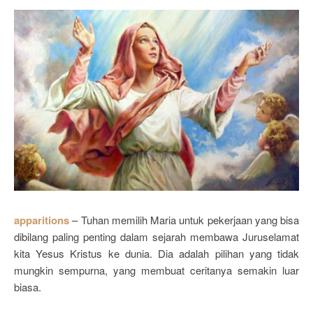
apparitions
– Tuhan memilih Maria untuk pekerjaan yang bisa
dibilang paling penting dalam sejarah membawa Juruselamat
kita Yesus Kristus ke dunia. Dia adalah pilihan yang tidak
mungkin sempurna, yang membuat ceritanya semakin luar
biasa.