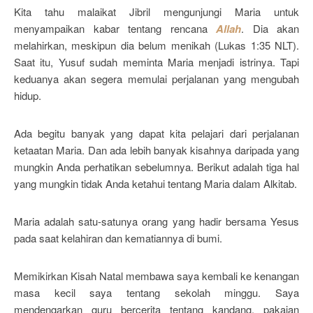
Kita tahu malaikat Jibril mengunjungi Maria untuk
menyampaikan kabar tentang rencana
Allah
. Dia akan
melahirkan, meskipun dia belum menikah (Lukas 1:35 NLT).
Saat itu, Yusuf sudah meminta Maria menjadi istrinya. Tapi
keduanya akan segera memulai perjalanan yang mengubah
hidup.
Ada begitu banyak yang dapat kita pelajari dari perjalanan
ketaatan Maria. Dan ada lebih banyak kisahnya daripada yang
mungkin Anda perhatikan sebelumnya. Berikut adalah tiga hal
yang mungkin tidak Anda ketahui tentang Maria dalam Alkitab.
Maria adalah satu-satunya orang yang hadir bersama Yesus
pada saat kelahiran dan kematiannya di bumi.
Memikirkan Kisah Natal membawa saya kembali ke kenangan
masa kecil saya tentang sekolah minggu. Saya
mendengarkan guru bercerita tentang kandang, pakaian