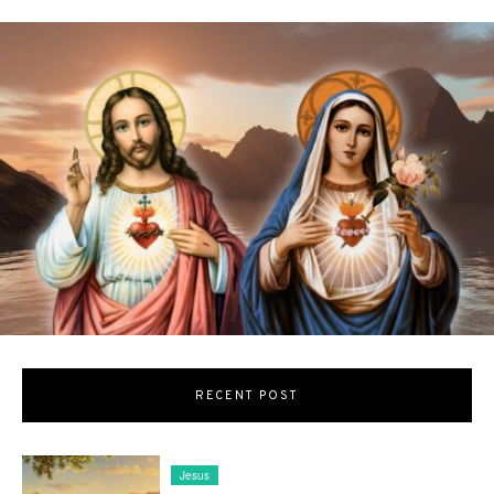
RECENT POST
Jesus