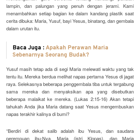
lampin, dan palungan yang penuh dengan jerami. Kami
menambahkan setiap bagian ke dalam kandang plastik saat
cerita dibuka: Maria, Yusuf, bayi Yesus, binatang, dan gembala
dalam urutan itu.
Baca Juga :
Apakah Perawan Maria
Sebenarnya Seorang Budak?
Yusuf masih tetap ada di segi Maria melewati waktu yang tak
tentu itu. Mereka berdua melihat napas pertama Yesus di jagat
raya. Selekasnya beberapa penggembala tiba untuk tergabung
sama mereka dan menyaksikan apa yang disebutkan
beberapa malaikat ke mereka. (Lukas 2:15-16) Akan tetapi
tahukah Anda jika Maria datang saat Yesus mengembuskan
napas terakhir kalinya di bumi?
“Berdiri di dekat salib adalah ibu Yesus, dan saudara
perempuan ibu-Nya, Maria (istri Klopas), dan Maria