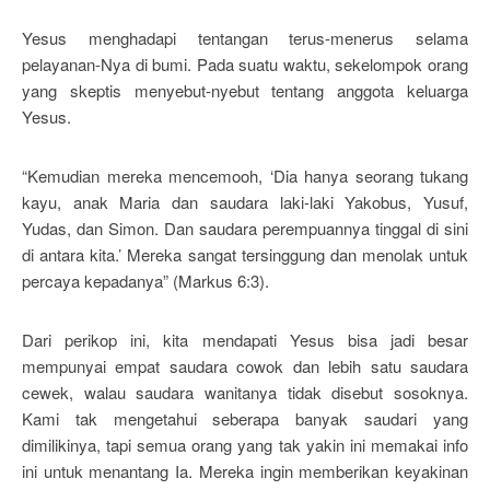
Yesus menghadapi tentangan terus-menerus selama
pelayanan-Nya di bumi. Pada suatu waktu, sekelompok orang
yang skeptis menyebut-nyebut tentang anggota keluarga
Yesus.
“Kemudian mereka mencemooh, ‘Dia hanya seorang tukang
kayu, anak Maria dan saudara laki-laki Yakobus, Yusuf,
Yudas, dan Simon. Dan saudara perempuannya tinggal di sini
di antara kita.’ Mereka sangat tersinggung dan menolak untuk
percaya kepadanya” (Markus 6:3).
Dari perikop ini, kita mendapati Yesus bisa jadi besar
mempunyai empat saudara cowok dan lebih satu saudara
cewek, walau saudara wanitanya tidak disebut sosoknya.
Kami tak mengetahui seberapa banyak saudari yang
dimilikinya, tapi semua orang yang tak yakin ini memakai info
ini untuk menantang Ia. Mereka ingin memberikan keyakinan