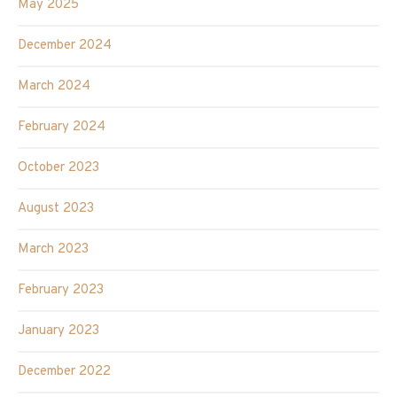
May 2025
December 2024
March 2024
February 2024
October 2023
August 2023
March 2023
February 2023
January 2023
December 2022